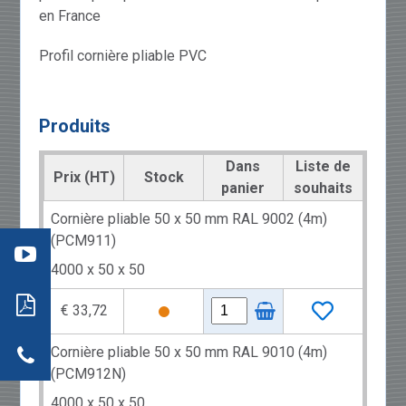
en France
Profil cornière pliable PVC
Produits
Dans
Liste de
Prix (HT)
Stock
panier
souhaits
éo 3
:
Cornière pliable 50 x 50 mm RAL 9002 (4m)
mment
re
(PCM911)
aller
: les
4000 x 50 x 50
s
ils
neaux
€ 33,72
dwich
tion
r
actez-
Cornière pliable 50 x 50 mm RAL 9010 (4m)
neaux
(PCM912N)
dwich
4000 x 50 x 50