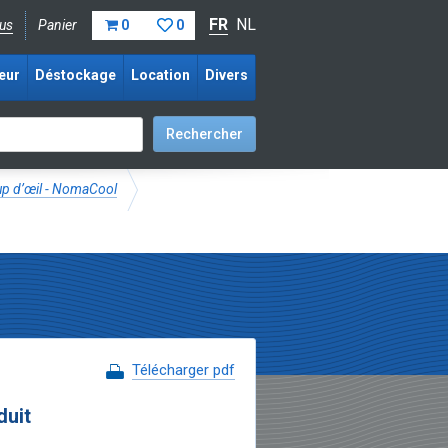
FR
NL
us
Panier
0
0
eur
Déstockage
Location
Divers
oup d’œil - NomaCool
Télécharger pdf
duit