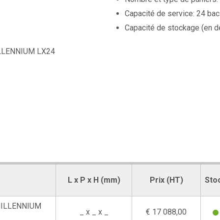
Capacité de service: 24 bac
Capacité de stockage (en 
ILLENNIUM LX24
L x P x H (mm)
Prix (HT)
Sto
 MILLENNIUM
_ x _ x _
€ 17 088,00