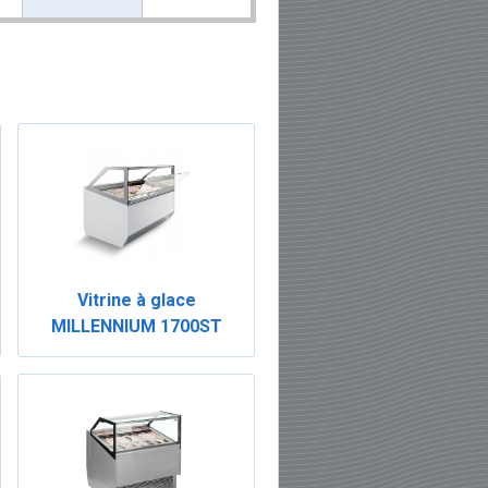
Vitrine à glace
MILLENNIUM 1700ST