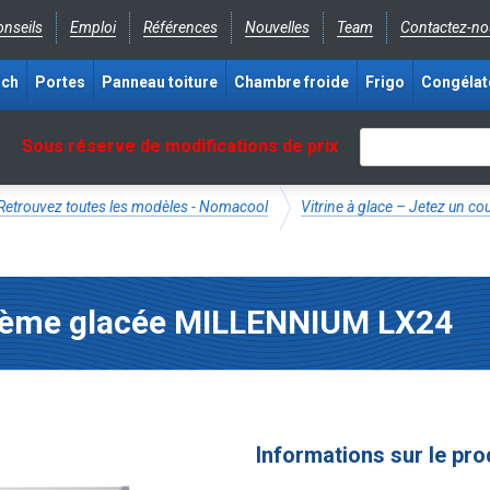
nseils
Emploi
Références
Nouvelles
Team
Contactez-no
ich
Portes
Panneau toiture
Chambre froide
Frigo
Congélat
Sous réserve de modifications de prix
 Retrouvez toutes les modèles - Nomacool
Vitrine à glace – Jetez un c
rème glacée MILLENNIUM LX24
Informations sur le pro