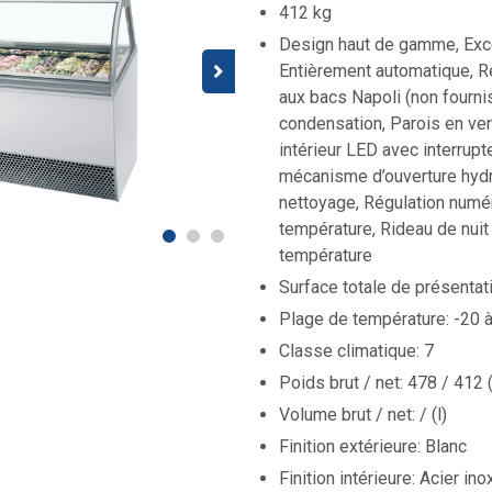
412 kg
Design haut de gamme, Exce
Entièrement automatique, R
aux bacs Napoli (non fournis
condensation, Parois en ver
intérieur LED avec interrupt
mécanisme d’ouverture hydra
nettoyage, Régulation numér
température, Rideau de nuit à
température
Surface totale de présentati
Plage de température: -20 à
Classe climatique: 7
Poids brut / net: 478 / 412 
Volume brut / net: / (l)
Finition extérieure: Blanc
Finition intérieure: Acier in