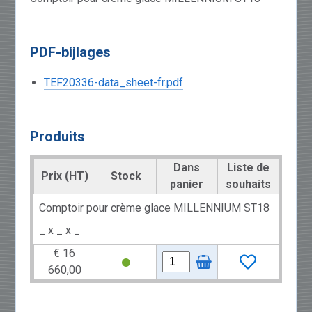
PDF-bijlages
TEF20336-data_sheet-fr.pdf
Produits
Dans
Liste de
Prix (HT)
Stock
panier
souhaits
Comptoir pour crème glace MILLENNIUM ST18
_ x _ x _
€ 16
660,00