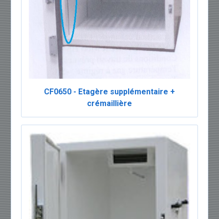
CF0650 - Etagère supplémentaire +
crémaillière