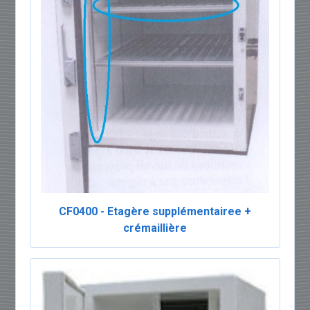
CF0400 - Etagère supplémentairee +
crémaillière