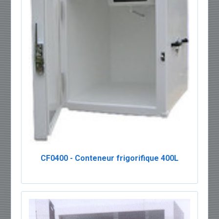
CF0400 - Conteneur frigorifique 400L