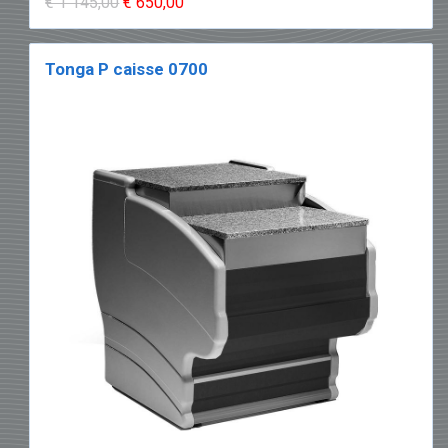
€ 1 145,00
€ 650,00
Tonga P caisse 0700