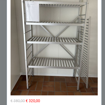
faire de compromis sur la qualité.
Parcourez nos offres en ligne et
trouvez le meuble/matériel qui convient
parfaitement à votre style, votre espace
et votre budget.
Noma Cool : du
matériel diversifié à
petits prix
Saisissez votre chance et profitez de
nos offres exceptionnelles et améliorez
votre magasin, votre cuisine ou votre
atelier aujourd'hui avec des matériaux
de haute qualité à des prix très
abordables !
€ 380,00
€ 320,00
Notre livraison rapide et notre excellent