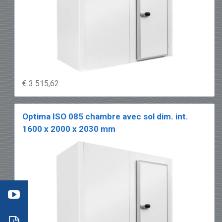
€ 3 515,62
Optima ISO 085 chambre avec sol dim. int.
1600 x 2000 x 2030 mm
éo 3
:
mment
ter
ambre
Open