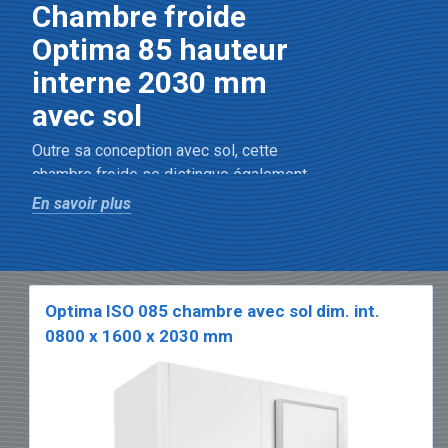
Chambre froide
Optima 85 hauteur
interne 2030 mm
avec sol
Outre sa conception avec sol, cette
chambre froide se distingue également
par ses performances thermiques.
En savoir plus
L’isolation joue un rôle déterminant dans
la stabilité de la température et
l’efficacité énergétique. C’est pourquoi
l’Optima 85 est équipée de panneaux
Optima ISO 085 chambre avec sol dim. int.
hautement isolants de 85 mm.
0800 x 1600 x 2030 mm
Chambre froide
avec sol et une