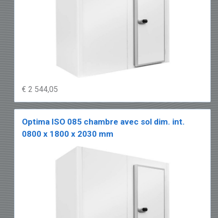
hauteur interne de
2030 mm
La
chambre froide avec sol Optima
85
dans la version avec une hauteur
interne de 2030 mm est la taille la plus
demandée pour le stockage réfrigéré
€ 2 544,05
professionnel. La cellule est facilement
accessible pour une ou plusieurs
personnes simultanément et offre de
Optima ISO 085 chambre avec sol dim. int.
l'espace pour des
rayonnages
à pleine
0800 x 1800 x 2030 mm
hauteur. Le panneau de sol intégré rend
la cellule indépendante de la qualité
thermique du sol sous-jacent.
Système thermique
entièrement fermé