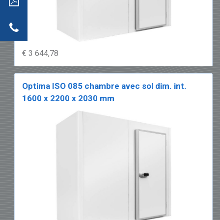
ide
PDF
actez-
€ 3 644,78
Optima ISO 085 chambre avec sol dim. int.
1600 x 2200 x 2030 mm