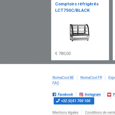
Comptoirs réfrigérés
LCT750C/BLACK
€ 780,00
NomaCool BE
NomaCool FR
Expé
FAQ
Facebook
Instagram
Y
+32 (0)51 700 100
Mentions légales
Conditions de vent