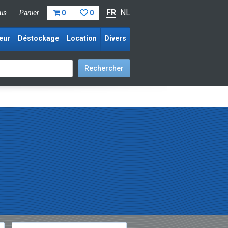
FR
NL
us
Panier
0
0
eur
Déstockage
Location
Divers