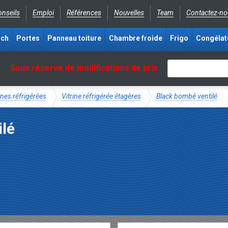
nseils
Emploi
Références
Nouvelles
Team
Contactez-no
ich
Portes
Panneau toiture
Chambre froide
Frigo
Congélat
Sous réserve de modifications de prix
ines réfrigérées
Vitrine réfrigérée étagères
Black bombé ventilé
ilé