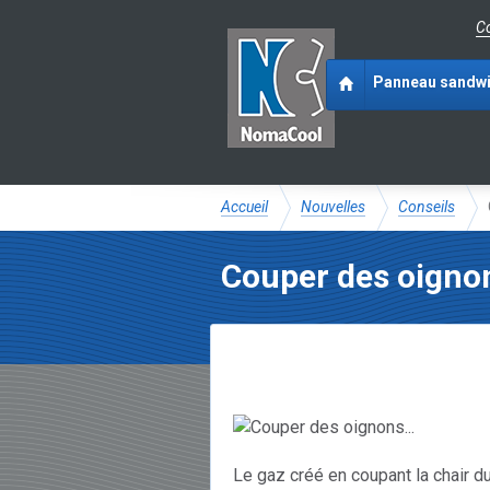
Co
Panneau sandw
Accueil
Nouvelles
Conseils
Couper des oignon
Le gaz créé en coupant la chair du