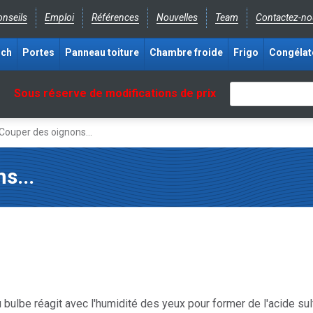
nseils
Emploi
Références
Nouvelles
Team
Contactez-no
ich
Portes
Panneau toiture
Chambre froide
Frigo
Congélat
Sous réserve de modifications de prix
Couper des oignons...
s...
 bulbe réagit avec l'humidité des yeux pour former de l'acide sul