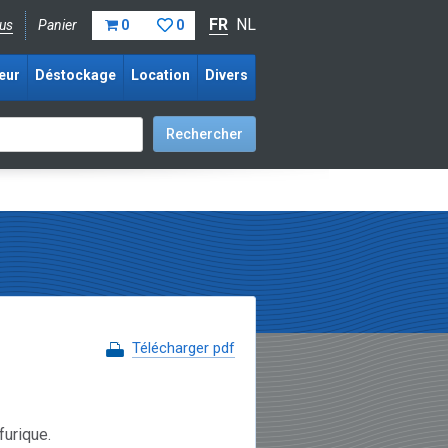
FR
NL
us
Panier
0
0
eur
Déstockage
Location
Divers
Télécharger pdf
furique.