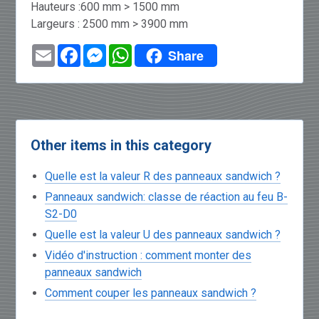
Hauteurs :600 mm > 1500 mm
Largeurs : 2500 mm > 3900 mm
Email
Facebook
Messenger
WhatsApp
Share
Other items in this category
Quelle est la valeur R des panneaux sandwich ?
Panneaux sandwich: classe de réaction au feu B-
S2-D0
Quelle est la valeur U des panneaux sandwich ?
Vidéo d'instruction : comment monter des
panneaux sandwich
Comment couper les panneaux sandwich ?