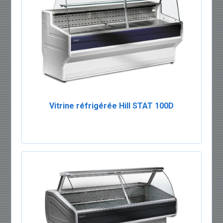
Vitrine réfrigérée Hill STAT 100D