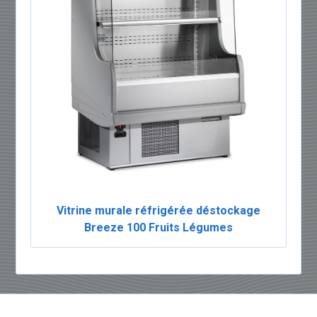
Vitrine murale réfrigérée déstockage
Breeze 100 Fruits Légumes