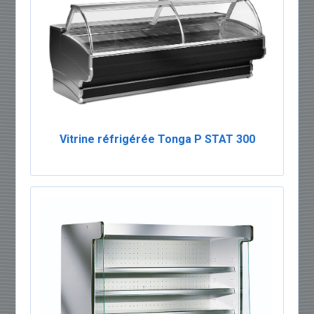
Vitrine réfrigérée Tonga P STAT 300