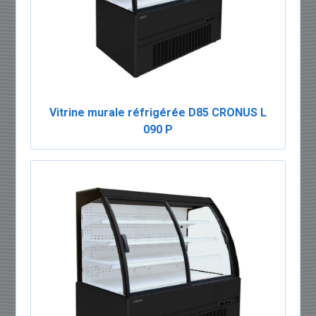
Vitrine murale réfrigérée D85 CRONUS L
090 P