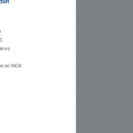
duit
e
°C
arois
rne en INOX