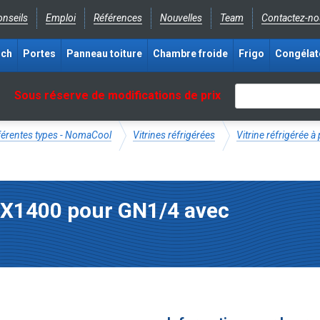
nseils
Emploi
Références
Nouvelles
Team
Contactez-no
ich
Portes
Panneau toiture
Chambre froide
Frigo
Congélat
Sous réserve de modifications de prix
fférentes types - NomaCool
Vitrines réfrigérées
Vitrine réfrigérée à
VRX1400 pour GN1/4 avec