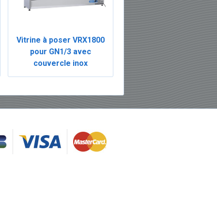
Vitrine à poser VRX1800
pour GN1/3 avec
couvercle inox