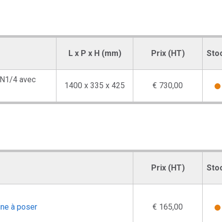
L x P x H (mm)
Prix (HT)
Sto
GN1/4 avec
1400 x 335 x 425
€ 730,00
Prix (HT)
Sto
rine à poser
€ 165,00