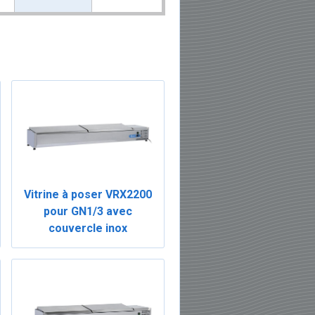
Vitrine à poser VRX2200
pour GN1/3 avec
couvercle inox