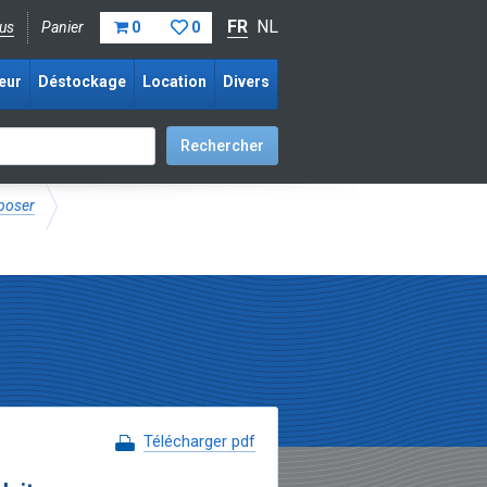
FR
NL
us
Panier
0
0
eur
Déstockage
Location
Divers
 poser
Télécharger pdf