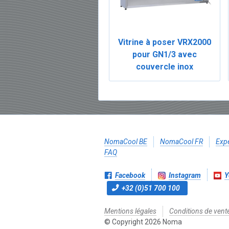
Vitrine à poser VRX2000
pour GN1/3 avec
couvercle inox
NomaCool BE
NomaCool FR
Expé
FAQ
Facebook
Instagram
Y
+32 (0)51 700 100
Mentions légales
Conditions de vent
© Copyright 2026 Noma