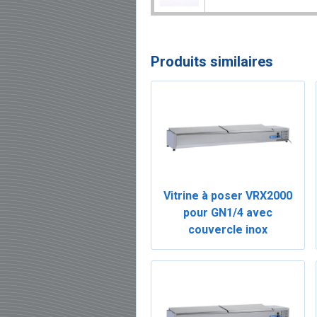
Produits similaires
Vitrine à poser VRX2000
pour GN1/4 avec
couvercle inox