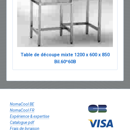
Table de découpe mixte 1200 x 600 x 850
Bil.60*60B
NomaCool BE
NomaCool FR
Expérience & expertise
Catalogue pdf
Frais de livraison