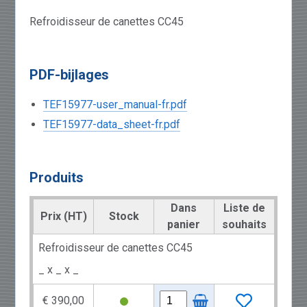
Refroidisseur de canettes CC45
PDF-bijlages
TEF15977-user_manual-fr.pdf
TEF15977-data_sheet-fr.pdf
Produits
Dans
Liste de
Prix (HT)
Stock
panier
souhaits
Refroidisseur de canettes CC45
_ x _ x _
€ 390,00