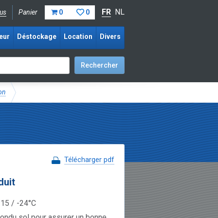
FR
NL
us
Panier
0
0
eur
Déstockage
Location
Divers
on
Télécharger pdf
duit
-15 / -24°C
iondu sol pour assurer un bonne