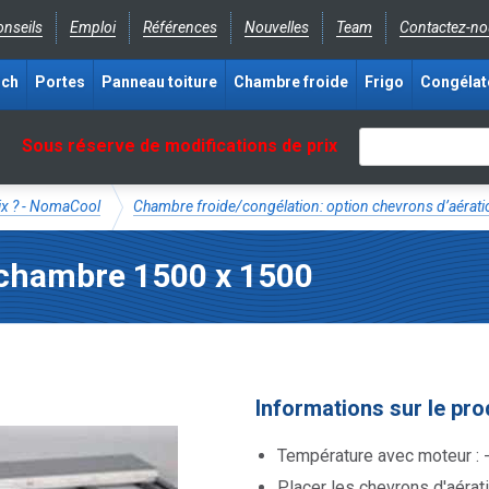
nseils
Emploi
Références
Nouvelles
Team
Contactez-no
ich
Portes
Panneau toiture
Chambre froide
Frigo
Congélat
Sous réserve de modifications de prix
rix ? - NomaCool
Chambre froide/congélation: option chevrons d’aérati
s chambre 1500 x 1500
Informations sur le pro
Température avec moteur : 
Placer les chevrons d'aérat