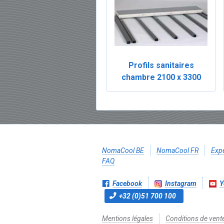
Profils sanitaires
chambre 2100 x 3300
NomaCool BE
NomaCool FR
Expé
FAQ
Facebook
Instagram
Y
+32 (0)51 700 100
Mentions légales
Conditions de vent