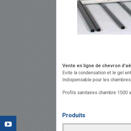
Vente en ligne de chevron d'a
Evite la condensation et le gel en
Indispensable pour les chambres 
Profils sanitaires chambre 1500 
éo 3
:
Produits
mment
ter