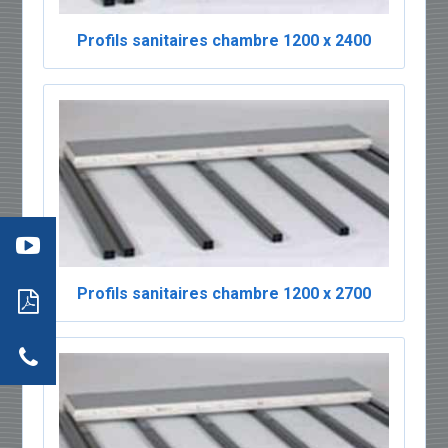
Profils sanitaires chambre 1200 x 2400
éo 3
:
mment
ter
ambre
Open
Profils sanitaires chambre 1200 x 2700
ide
PDF
actez-