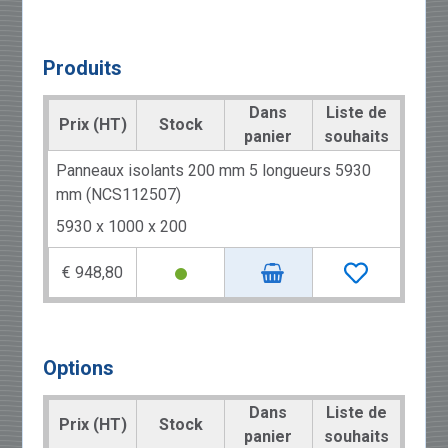
Produits
Dans
Liste de
Prix (HT)
Stock
panier
souhaits
Panneaux isolants 200 mm 5 longueurs 5930
mm (NCS112507)
5930 x 1000 x 200
€ 948,80
Options
Dans
Liste de
Prix (HT)
Stock
panier
souhaits
éo 3