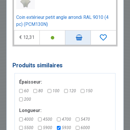
Coin extérieur petit angle arrondi RAL 9010 (4
pc) (PCM130N)
€ 12,31
Produits similaires
Épaisseur:
60
80
100
120
150
200
Longueur:
4000
4500
4700
5470
5500
5900
5930
6000