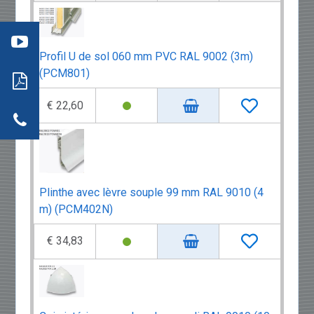
:
mment
re
aller
: les
s
Profil U de sol 060 mm PVC RAL 9002 (3m)
ils
neaux
(PCM801)
dwich
tion
r
€ 22,60
actez-
neaux
dwich
Plinthe avec lèvre souple 99 mm RAL 9010 (4
m) (PCM402N)
€ 34,83