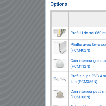
Options
Profil U de sol 060
Plinthe avec lèvre s
(PCM402N)
Coin intérieur grand 
(PCM112N)
Profils clips PVC 4 
4 m (PCM356N)
Coin intérieur petit a
(PCM166N)