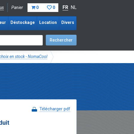
FR
NL
us
Panier
0
0
eur
Déstockage
Location
Divers
hoix en stock - NomaCool
Télécharger pdf
duit