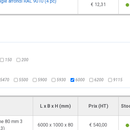
angle arrondi RAL 9010 (4 pc)
€ 12,31
150
200
5470
5500
5900
5930
6000
6200
9115
L x B x H (mm)
Prix (HT)
Sto
che 80 mm 3
6000 x 1000 x 80
€ 540,00
3)