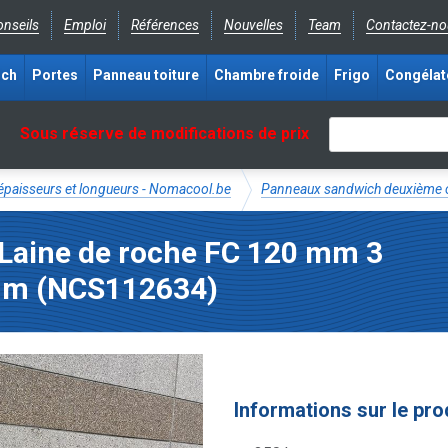
nseils
Emploi
Références
Nouvelles
Team
Contactez-no
ich
Portes
Panneau toiture
Chambre froide
Frigo
Congélat
Sous réserve de modifications de prix
épaisseurs et longueurs - Nomacool.be
Panneaux sandwich deuxième c
 Laine de roche FC 120 mm 3
mm (NCS112634)
Informations sur le pro