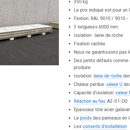
350 kg
Le prix indiqué est pour un
Finition: RAL 9010 / 9010 - 
3 longueurs 6000 mm
Isolation : laine de roche
Fixation cachée
Nous ne garantissons pas l
Des petits défauts comme 
produire.
Isolation:
laine de roche
den
Chaleur perdue:
valeur U
des
Capacité d'isolation:
valeur 
Réaction au feu:
A2-S1-D0
Epaisseur tôle acier galava
Le
poids
des panneaux en l
Les
conseils d'installation