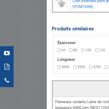
Coin extérieur petit 
(PCM130N)
Produits similaires
éo 3
:
Épaisseur:
mment
re
60
80
100
120
aller
: les
s
ils
Longueur:
neaux
4000
4500
4700
dwich
tion
r
actez-
neaux
dwich
Panneaux isolants Laine de ro
longueurs 6000 mm (NCS11262