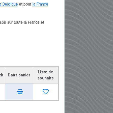
la Belgique
et pour
la France
on sur toute la France et
Liste de
ck
Dans panier
souhaits