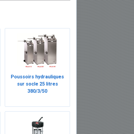
Poussoirs hydrauliques
sur socle 25 litres
380/3/50