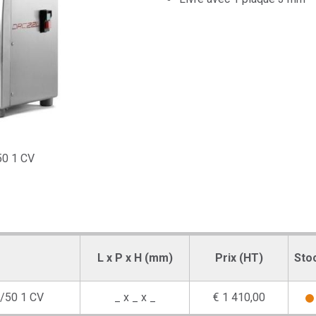
50 1 CV
L x P x H (mm)
Prix (HT)
Sto
1/50 1 CV
_ x _ x _
€ 1 410,00