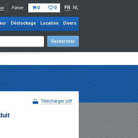
FR
NL
us
Panier
0
0
eur
Déstockage
Location
Divers
Télécharger pdf
duit