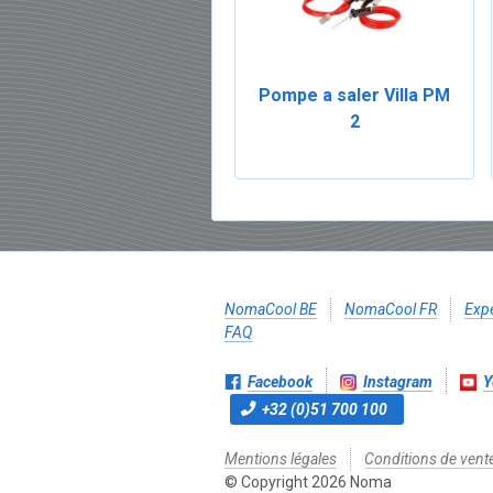
Pompe a saler Villa PM
2
NomaCool BE
NomaCool FR
Expé
FAQ
Facebook
Instagram
Y
+32 (0)51 700 100
Mentions légales
Conditions de vent
© Copyright 2026 Noma