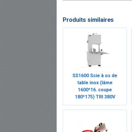
Produits similaires
SS1600 Scie à os de
table inox (lâme
1600*16. coupe
180*175) TRI 380V