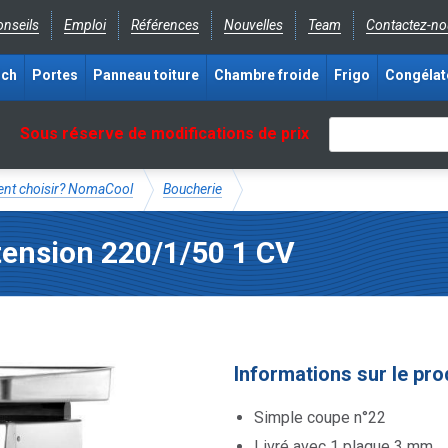
nseils
Emploi
Références
Nouvelles
Team
Contactez-no
ich
Portes
Panneau toiture
Chambre froide
Frigo
Congélat
Sous réserve de modifications de prix
ment choisir? NomaCool
Boucherie
tension 220/1/50 1 CV
Informations sur le pro
Simple coupe n°22
Livré avec 1 plaque 3 mm