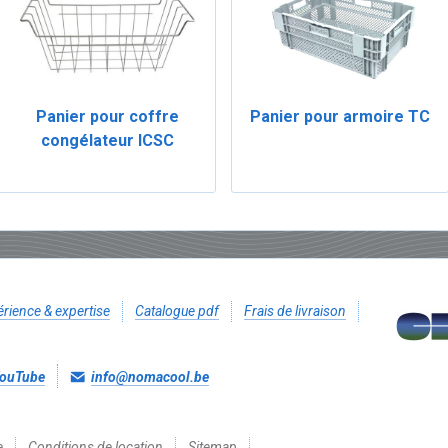
Panier pour coffre
Panier pour armoire TC
congélateur ICSC
rience & expertise
Catalogue pdf
Frais de livraison
ouTube
info@nomacool.be
e
Conditions de location
Sitemap