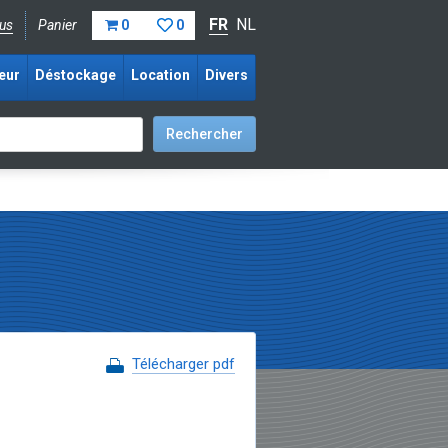
FR
NL
us
Panier
0
0
eur
Déstockage
Location
Divers
Télécharger pdf