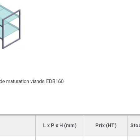
 de maturation viande EDB160
L x P x H (mm)
Prix (HT)
Sto