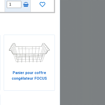
Panier pour coffre
congélateur FOCUS