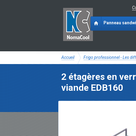
Co
Panneau sandw
Accueil
Frigo professionnel - Les di
2 étagères en ver
viande EDB160