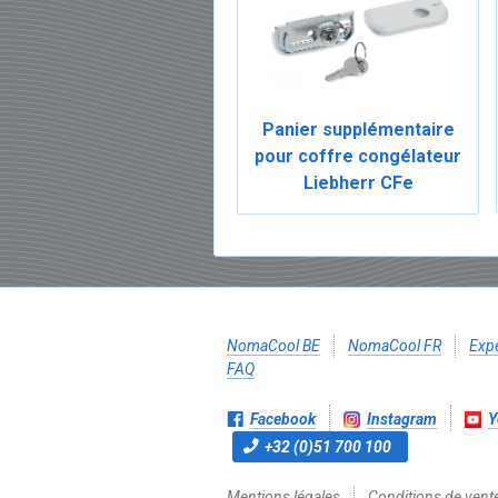
Panier supplémentaire
pour coffre congélateur
Liebherr CFe
NomaCool BE
NomaCool FR
Expé
FAQ
Facebook
Instagram
Y
+32 (0)51 700 100
Mentions légales
Conditions de vent