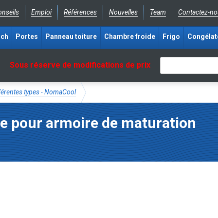
nseils
Emploi
Références
Nouvelles
Team
Contactez-no
ich
Portes
Panneau toiture
Chambre froide
Frigo
Congélat
Sous réserve de modifications de prix
fférentes types - NomaCool
re pour armoire de maturation