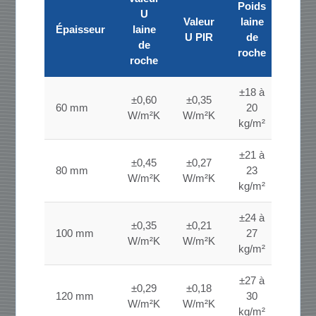
Poids
U
Valeur
laine
Épaisseur
laine
U PIR
de
de
roche
roche
±18 à
±0,60
±0,35
60 mm
20
W/m²K
W/m²K
kg/m²
±21 à
±0,45
±0,27
80 mm
23
W/m²K
W/m²K
kg/m²
±24 à
±0,35
±0,21
100 mm
27
W/m²K
W/m²K
kg/m²
±27 à
±0,29
±0,18
120 mm
30
W/m²K
W/m²K
kg/m²