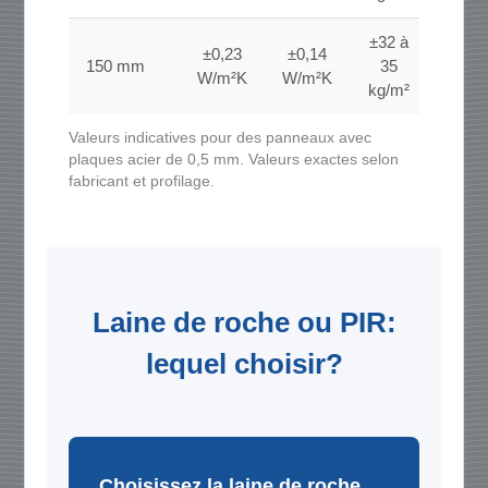
±32 à
±0,23
±0,14
150 mm
35
W/m²K
W/m²K
kg/m²
Valeurs indicatives pour des panneaux avec
plaques acier de 0,5 mm. Valeurs exactes selon
fabricant et profilage.
Laine de roche ou PIR:
lequel choisir?
Choisissez la laine de roche