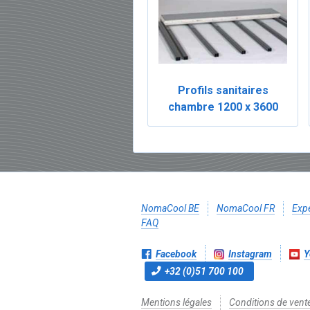
Profils sanitaires
chambre 1200 x 3600
NomaCool BE
NomaCool FR
Expé
FAQ
Facebook
Instagram
Y
+32 (0)51 700 100
Mentions légales
Conditions de vent