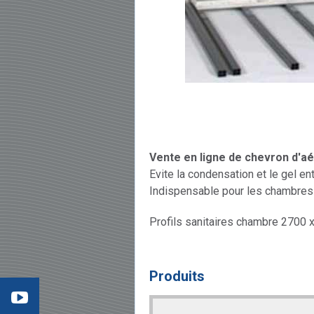
Vente en ligne de chevron d'a
Evite la condensation et le gel en
Indispensable pour les chambres 
Profils sanitaires chambre 2700 
éo 3
:
Produits
mment
ter