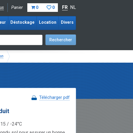
FR
NL
us
Panier
0
0
eur
Déstockage
Location
Divers
on
Télécharger pdf
duit
-15 / -24°C
iondu sol pour assurer un bonne