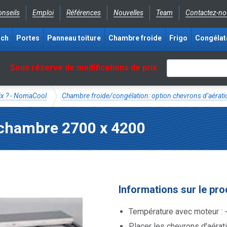
nseils
Emploi
Références
Nouvelles
Team
Contactez-no
ich
Portes
Panneau toiture
Chambre froide
Frigo
Congélat
Sous réserve de modifications de prix
rix ? - NomaCool
Chambre froide/congélation: option chevrons d’aérati
s chambre 2700 x 4200
Informations sur le pro
Température avec moteur : 
Placer les chevrons d'aérat